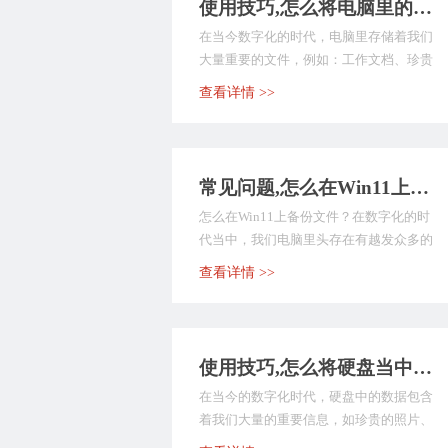
使用技巧,怎么将电脑里的文件进行备份？介绍八个支持灵活尝试的方法
在当今数字化的时代，电脑里存储着我们
大量重要的文件，例如：工作文档、珍贵
照片、学习资料等。...
查看详情 >>
常见问题,怎么在Win11上备份文件？分享七个快捷且方便的方法
怎么在Win11上备份文件？在数字化的时
代当中，我们电脑里头存在有越发众多的
重要文件，涵盖...
查看详情 >>
使用技巧,怎么将硬盘当中的数据备份？分享六个建议手动尝试的方法
在当今的数字化时代，硬盘中的数据包含
着我们大量的重要信息，如珍贵的照片、
重要的工作文档、学...